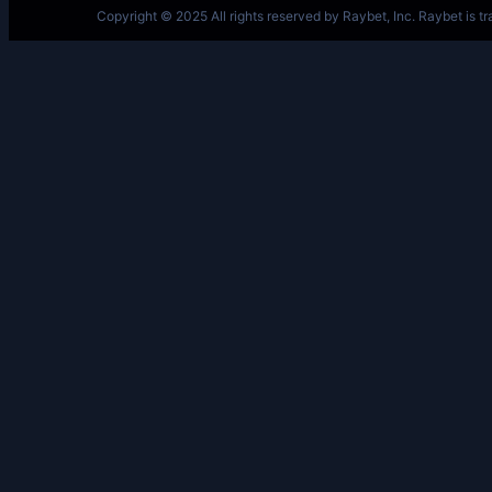
跳
至
内
容