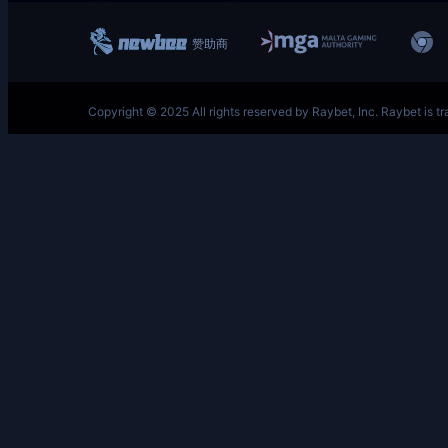
跳
至
内
容