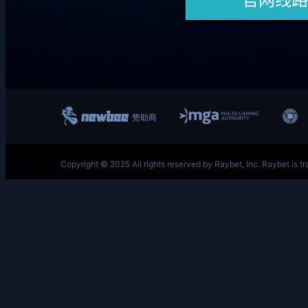
跳
至
内
容