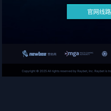
跳
至
内
容