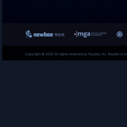
跳
至
内
容