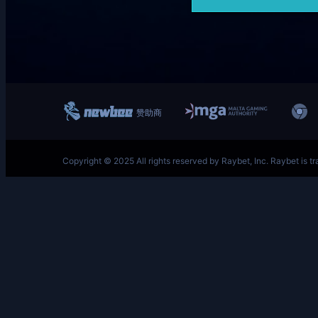
跳
至
内
容