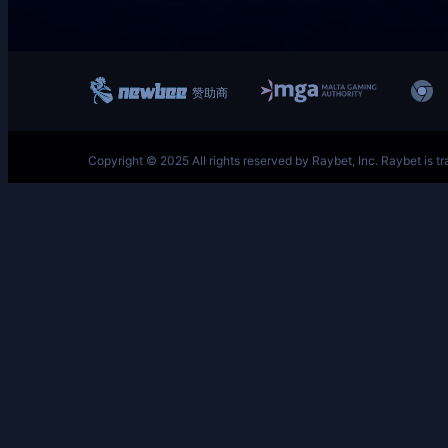
跳
至
内
容