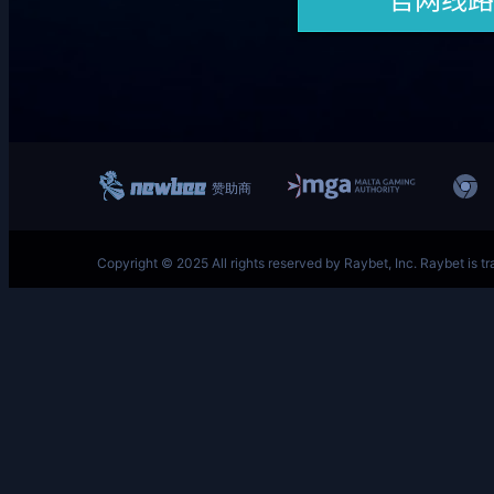
跳
至
内
容