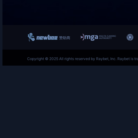
跳
至
内
容