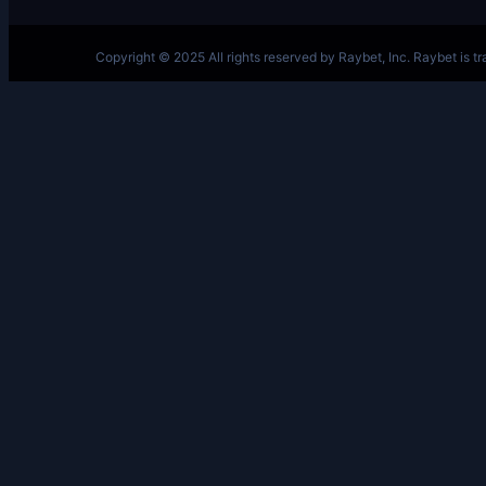
跳
至
内
容