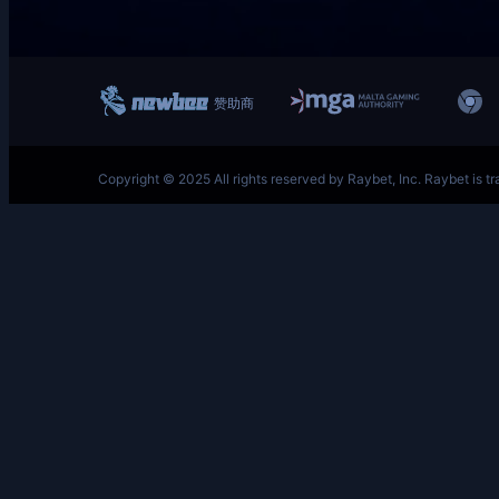
跳
至
内
容