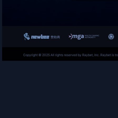
跳
至
内
容