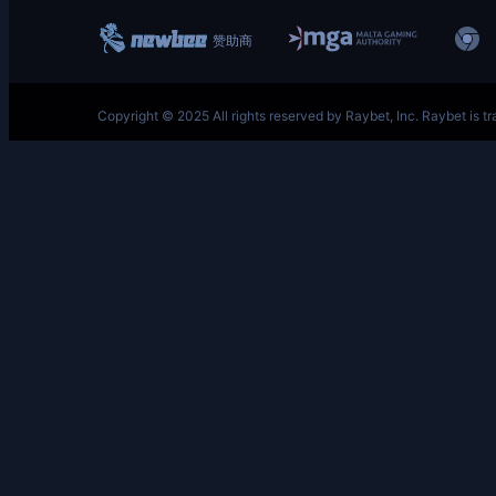
跳
至
内
容