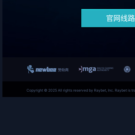
跳
至
内
容