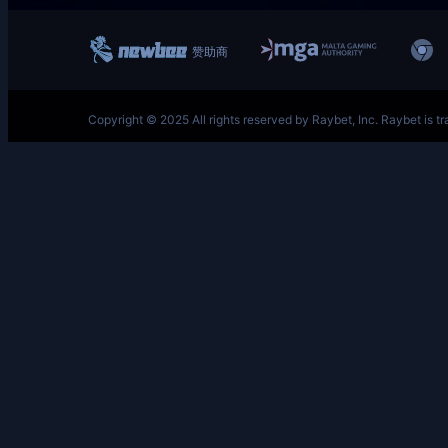
跳
至
内
容