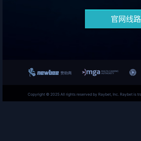
跳
至
内
容