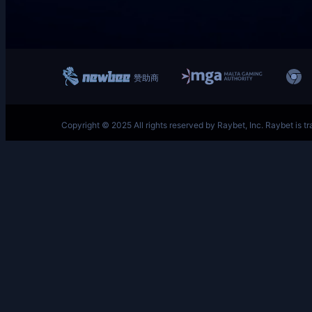
跳
至
内
容