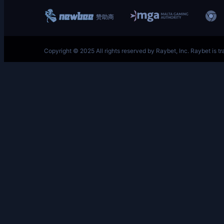
跳
至
内
容