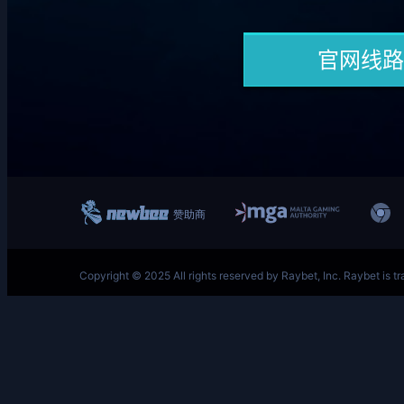
跳
至
内