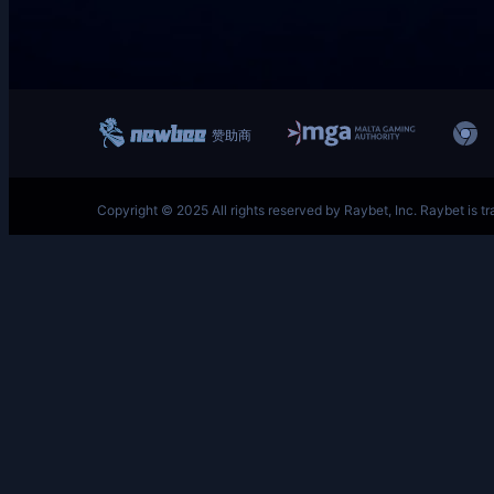
跳
至
内
容