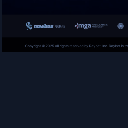
跳
至
内
容