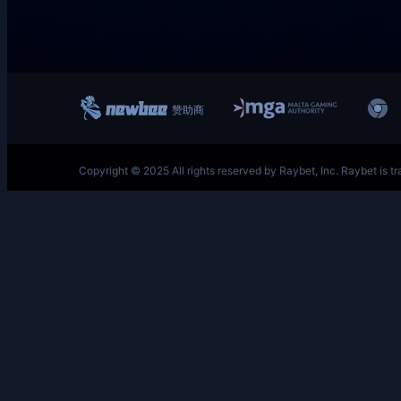
跳
至
内
容