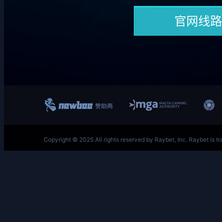
跳
至
内
容